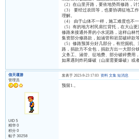
（2）在山里开路，要依地势而修路，
（3） 要经过农田等，也要协调征地工
理解。
（4） 由于山体不一样，施工难度也不
（5）有的地方村民肩扛背托，在大山
修路来接通外界的小水泥路，这样山林
集资部分修路款，如涵管和岩层破碎款
（5）修路预算分好几部分，有挖掘机
路，捐款方不全包，捐款方出一大部分
义务工、涵管、征地费、部分破碎费用
如果遇到炸药爆破（山崖需要爆破）或
信天谨游
发表于 2023-9-23 17:03
资料
文集
短消息
管理员
预留1.。
UID 5
精华 0
积分 0
帖子 30258