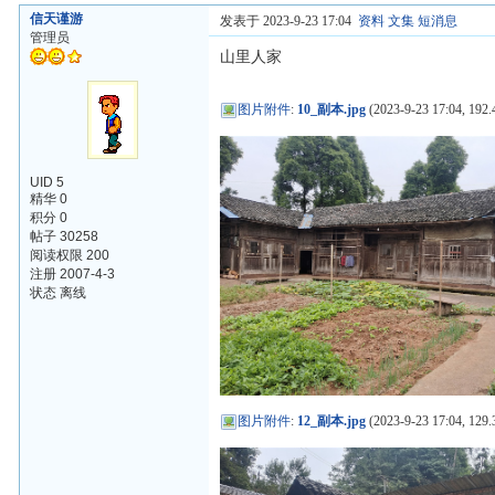
信天谨游
发表于 2023-9-23 17:04
资料
文集
短消息
管理员
山里人家
图片附件
:
10_副本.jpg
(2023-9-23 17:04, 192.
UID 5
精华 0
积分 0
帖子 30258
阅读权限 200
注册 2007-4-3
状态 离线
图片附件
:
12_副本.jpg
(2023-9-23 17:04, 129.