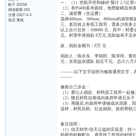
一、（1）挖机开挖和破碎:预计 2.5公里×
帖子 30258
（2）有约400多米路段，地势陡峭且很
阅读权限 200
二、涵管费（含运费）
注册 2007-4-3
选择400mm、500mm、800mm的
状态 离线
三、老百姓义务投工投劳，需多少投多
以上合计总价：108000 元，其中：村委
元。村里申请捐款 8万元,实际如有不足
故，捐款金额为：8万 元
捐款人：陈永东、李锦田、陈泽玮、黄欣
元；东莞益农团队 捐五千元。总计八万
---------以下文字说明为修路通
--------
修路分三步走：
（1）爱心人捐款、村民投工投劳一起修
（2）随后村民自筹或向政府申请石头子
（3）再随后,向政府申请铺成水泥路，
这样，村民自助、社会捐助、政府帮助
备注说明：
（1）信天助学/信天公益的宗旨是：扶
助那些积极配合、愿意投工投劳的村民们