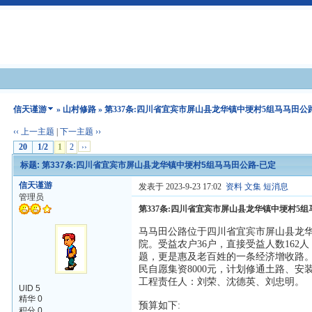
信天谨游
»
山村修路
» 第337条:四川省宜宾市屏山县龙华镇中埂村5组马马田公
‹‹ 上一主题
|
下一主题 ››
20
1/2
1
2
››
标题: 第337条:四川省宜宾市屏山县龙华镇中埂村5组马马田公路-已定
信天谨游
发表于 2023-9-23 17:02
资料
文集
短消息
管理员
第337条:四川省宜宾市屏山县龙华镇中埂村5组
马马田公路位于四川省宜宾市屏山县龙华
院。受益农户36户，直接受益人数162
题，更是惠及老百姓的一条经济增收路。
民自愿集资8000元，计划修通土路、
工程责任人：刘荣、沈德英、刘忠明。
UID 5
精华 0
预算如下:
积分 0