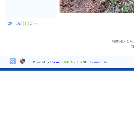
20
1/2
1
2
››
当前时区 GMT+8
京
Powered by
Discuz!
5.0.0
© 2001-2006
Comsenz Inc.