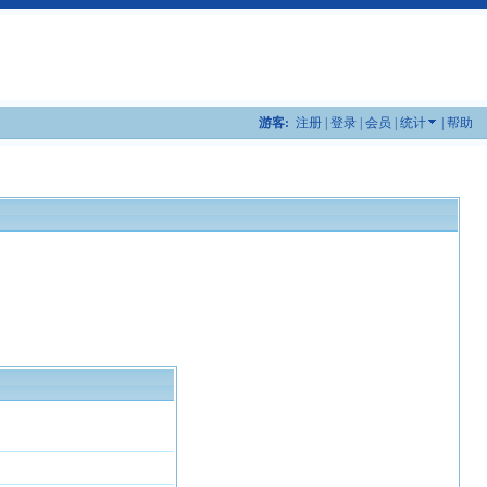
游客:
注册
|
登录
|
会员
|
统计
|
帮助