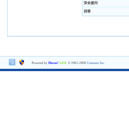
安全提问
回答
Powered by
Discuz!
5.0.0
© 2001-2006
Comsenz Inc.