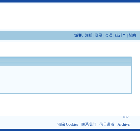
游客:
注册
|
登录
|
会员
|
统计
|
帮助
TOP
清除 Cookies
-
联系我们
-
信天谨游
-
Archiver