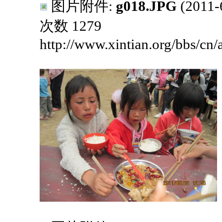
图片附件:
g018.JPG
(2011
次数 1279
http://www.xintian.org/bbs/cn