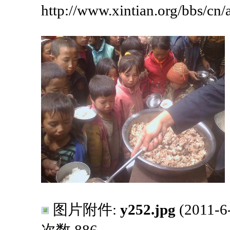
http://www.xintian.org/bbs/cn
图片附件:
y252.jpg
(2011-