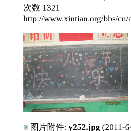
次数 1321
http://www.xintian.org/bbs/cn
图片附件:
y252.jpg
(2011-