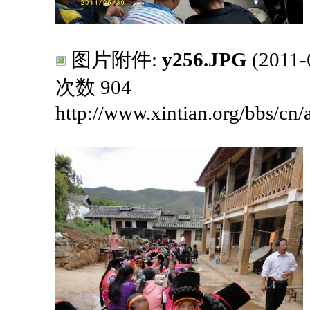
图片附件:
y256.JPG
(2011
次数 904
http://www.xintian.org/bbs/cn