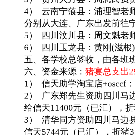
4）
云南宁蒗县：浦理智老
分别从大连、广东出发前往
5）
四川汶川县：周文魁老
6）
四川玉龙县：黄刚
(
滋根
)
五、
各学校总签收，由各班
六、
资金来源：
猪宴总支出
2
1）
信天助学淘宝店
+osccf
：
2）
广东郑先生资助四川马
给信天
11400
元（已汇），折
3）
清华同方资助四川马边
信天
5744
元（已汇），折猪
3