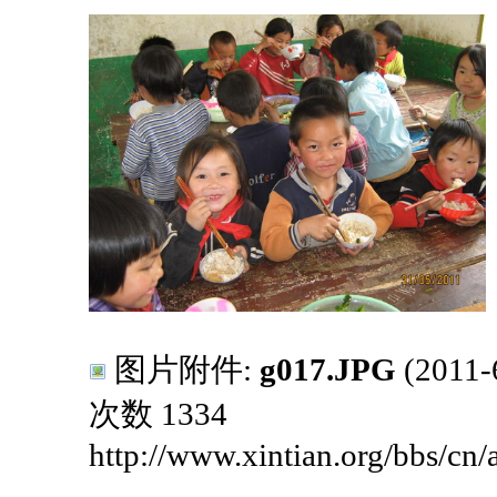
图片附件:
g017.JPG
(2011
次数 1334
http://www.xintian.org/bbs/cn