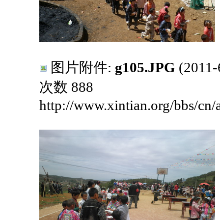
图片附件:
g105.JPG
(2011
次数 888
http://www.xintian.org/bbs/cn