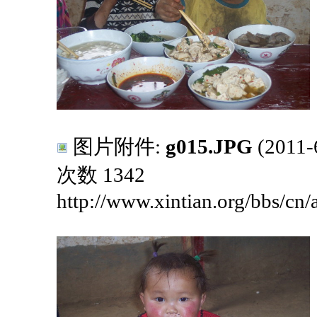
图片附件:
g015.JPG
(2011
次数 1342
http://www.xintian.org/bbs/cn