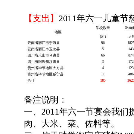
【支出】
2011年六一儿童
学校数量
吃肉
地区
(所)
人
云南省丽江市宁蒗县
96
182
云南省丽江市玉龙县
5
143
四川省乐山市马边县
66
874
四川省阿坝州汶川县
3
172
贵州省毕节地区大方县
4
123
贵州省毕节地区威宁县
11
486
合计
185
362
备注说明：
一、
2011
年六一节宴会我们
肉、大米、菜、佐料等。