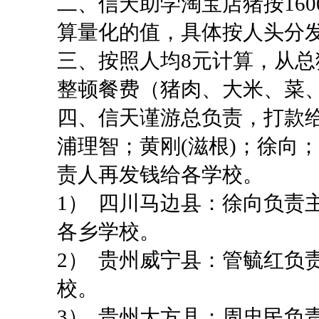
二、
信天助学淘宝店猪按
160
算量化的值，具体按人头分
三、
按照人均
8
元计算，从总
整顿餐费（猪肉、大米、菜
四、
信天谨游总负责，打款
浦理智；黄刚
(
滋根
)
；徐向；
责人再发钱给各学校。
1）
四川马边县：徐向负责
各乡学校。
2）
贵州威宁县：管毓红负
校。
3）
贵州大方县：周忠民负