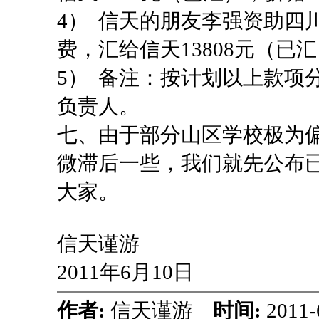
4）
信天的朋友李强资助四
费，汇给信天
13808
元（已汇
5）
备注：按计划以上款项
负责人。
七、由于部分山区学校极为
微滞后一些，我们就先公布
大家。
信天谨游
2011
年
6
月
10
日
作者:
信天谨游
时间:
2011-