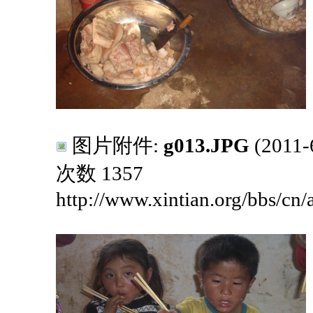
图片附件:
g013.JPG
(2011
次数 1357
http://www.xintian.org/bbs/cn