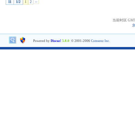
11
1/2
1
2
››
当前时区 GMT+8
京
Powered by
Discuz!
5.0.0
© 2001-2006
Comsenz Inc.