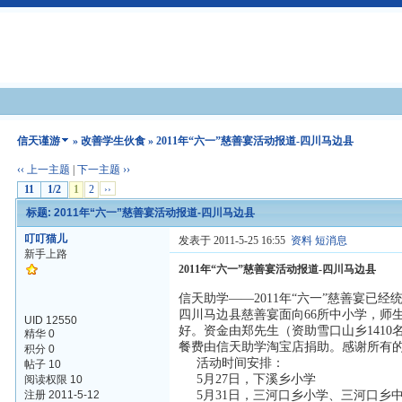
信天谨游
»
改善学生伙食
» 2011年“六一”慈善宴活动报道-四川马边县
‹‹ 上一主题
|
下一主题 ››
11
1/2
1
2
››
标题: 2011年“六一”慈善宴活动报道-四川马边县
叮叮猫儿
发表于 2011-5-25 16:55
资料
短消息
新手上路
2011年“六一”慈善宴活动报道-四川马边县
信天助学——2011年“六一”慈善宴已经
四川马边县慈善宴面向66所中小学，师生
UID 12550
好。资金由郑先生（资助雪口山乡1410
精华 0
餐费由信天助学淘宝店捐助。感谢所有
积分 0
活动时间安排：
帖子 10
5月27日，下溪乡小学
阅读权限 10
注册 2011-5-12
5月31日，三河口乡小学、三河口乡